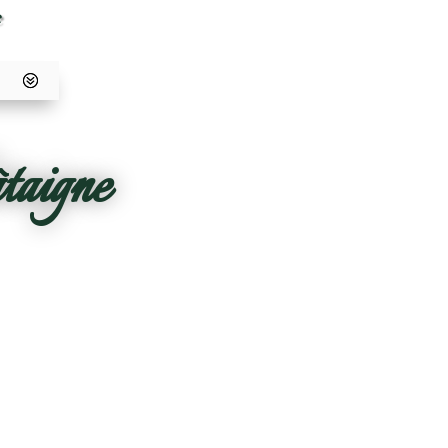
e
â
taigne