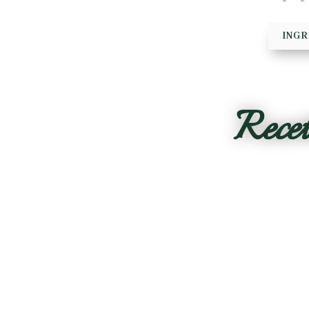
INGR
Recett