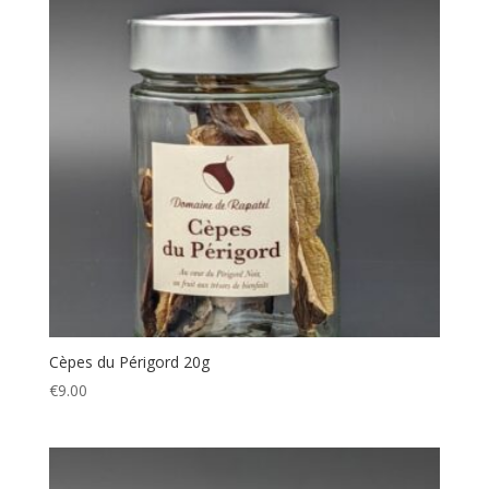
Cèpes du Périgord 20g
€
9.00