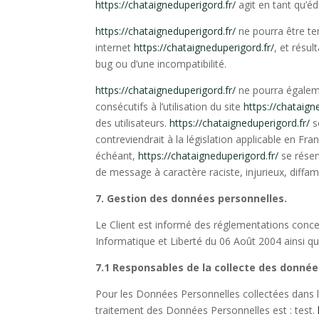
https://chataigneduperigord.fr/
agit en tant qu’éd
https://chataigneduperigord.fr/
ne pourra être ten
internet
https://chataigneduperigord.fr/
, et résul
bug ou d’une incompatibilité.
https://chataigneduperigord.fr/
ne pourra égaleme
consécutifs à l’utilisation du site
https://chataign
des utilisateurs.
https://chataigneduperigord.fr/
s
contreviendrait à la législation applicable en Fra
échéant,
https://chataigneduperigord.fr/
se réser
de message à caractère raciste, injurieux, diffam
7. Gestion des données personnelles.
Le Client est informé des réglementations conce
Informatique et Liberté du 06 Août 2004 ainsi q
7.1 Responsables de la collecte des donnée
Pour les Données Personnelles collectées dans le
traitement des Données Personnelles est : test.