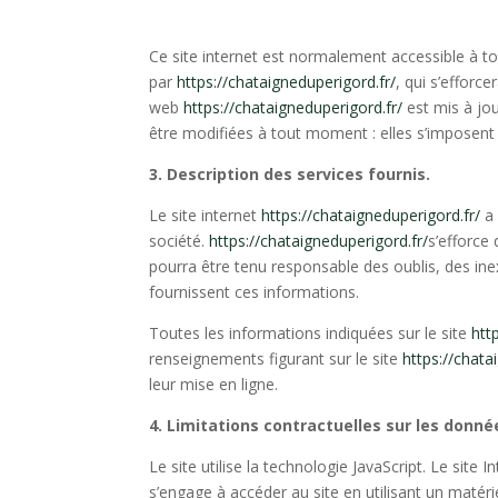
Ce site internet est normalement accessible à t
par
https://chataigneduperigord.fr/
, qui s’efforc
web
https://chataigneduperigord.fr/
est mis à jo
être modifiées à tout moment : elles s’imposent n
3. Description des services fournis.
Le site internet
https://chataigneduperigord.fr/
a 
société.
https://chataigneduperigord.fr/
s’
efforce 
pourra être tenu responsable des oublis, des inexa
fournissent ces informations.
Toutes les informations indiquées sur le site
htt
renseignements figurant sur le site
https://chata
leur mise en ligne.
4. Limitations contractuelles sur les donn
Le site utilise la technologie JavaScript. Le site 
s’engage à accéder au site en utilisant un matér