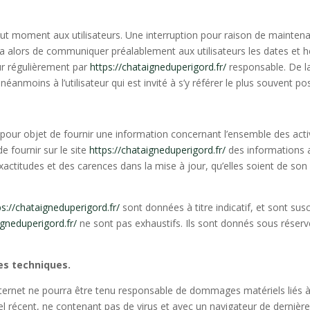
out moment aux utilisateurs. Une interruption pour raison de mainten
era alors de communiquer préalablement aux utilisateurs les dates et he
ur régulièrement par
https://chataigneduperigord.fr/
responsable. De l
éanmoins à l’utilisateur qui est invité à s’y référer le plus souvent p
pour objet de fournir une information concernant l’ensemble des activ
de fournir sur le site
https://chataigneduperigord.fr/
des informations a
ctitudes et des carences dans la mise à jour, qu’elles soient de son fa
ps://chataigneduperigord.fr/
sont données à titre indicatif, et sont susce
igneduperigord.fr/
ne sont pas exhaustifs. Ils sont donnés sous réser
ées techniques.
Internet ne pourra être tenu responsable de dommages matériels liés à l’ut
iel récent, ne contenant pas de virus et avec un navigateur de dernièr