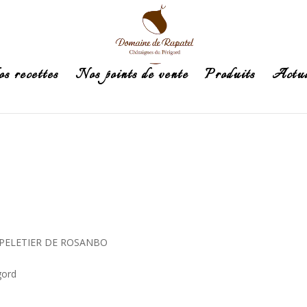
s recettes
Nos points de vente
Produits
Actua
E PELETIER DE ROSANBO
gord