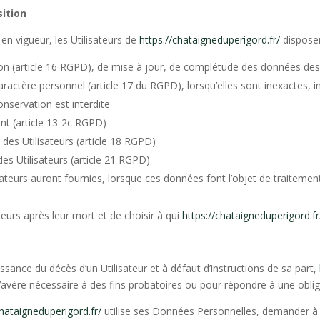
sition
 vigueur, les Utilisateurs de
https://chataigneduperigord.fr/
disposen
ion (article 16
RGPD
), de mise à jour, de complétude des données des U
aractère personnel (article 17 du
RGPD
), lorsqu’elles sont inexactes,
conservation est interdite
t (article 13-2c
RGPD
)
des Utilisateurs (article 18
RGPD
)
es Utilisateurs (article 21
RGPD
)
lisateurs auront fournies, lorsque ces données font l’objet de traite
teurs après leur mort et de choisir à qui
https://chataigneduperigord.fr
sance du décès d’un Utilisateur et à défaut d’instructions de sa part,
s’avère nécessaire à des fins probatoires ou pour répondre à une oblig
chataigneduperigord.fr/
utilise ses Données Personnelles, demander à l