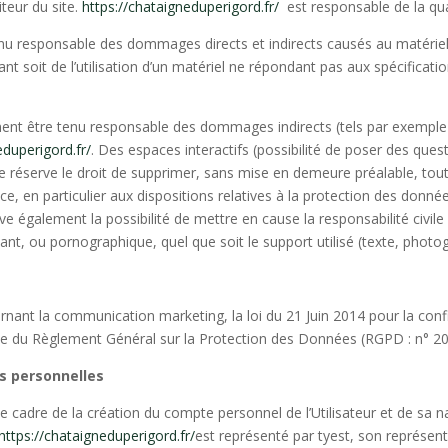
iteur du site.
https://chataigneduperigord.fr/
est responsable de la qual
u responsable des dommages directs et indirects causés au matériel de 
tant soit de l’utilisation d’un matériel ne répondant pas aux spécificati
nt être tenu responsable des dommages indirects (tels par exemple
eduperigord.fr/
. Des espaces interactifs (possibilité de poser des ques
e réserve le droit de supprimer, sans mise en demeure préalable, to
nce, en particulier aux dispositions relatives à la protection des donné
ve également la possibilité de mettre en cause la responsabilité civile
ant, ou pornographique, quel que soit le support utilisé (texte, photo
rnant la communication marketing, la loi du 21 Juin 2014 pour la con
ue du Règlement Général sur la Protection des Données (
RGPD
: n° 2
s personnelles
 cadre de la création du compte personnel de l’Utilisateur et de sa na
https://chataigneduperigord.fr/
est représenté par tyest, son représent