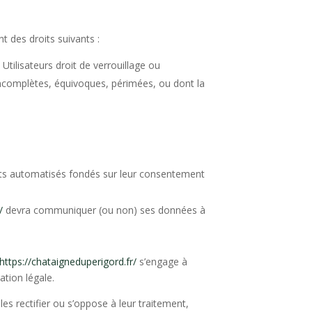
t des droits suivants :
tilisateurs droit de verrouillage ou
 incomplètes, équivoques, périmées, ou dont la
ments automatisés fondés sur leur consentement
/
devra communiquer (ou non) ses données à
https://chataigneduperigord.fr/
s’
engage à
ation légale.
es rectifier ou s’oppose à leur traitement,