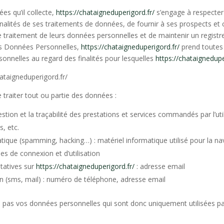
es qu’il collecte,
https://chataigneduperigord.fr/
s’engage à respecter 
inalités de ses traitements de données, de fournir à ses prospects et cl
traitement de leurs données personnelles et de maintenir un registre
es Données Personnelles,
https://chataigneduperigord.fr/
prend toutes 
sonnelles au regard des finalités pour lesquelles
https://chataignedupe
hataigneduperigord.fr/
 traiter tout ou partie des données :
estion et la traçabilité des prestations et services commandés par l’uti
, etc.
atique (spamming, hacking…) : matériel informatique utilisé pour la na
ées de connexion et d’utilisation
tatives sur
https://chataigneduperigord.fr/
: adresse email
(sms, mail) : numéro de téléphone, adresse email
pas vos données personnelles qui sont donc uniquement utilisées par 