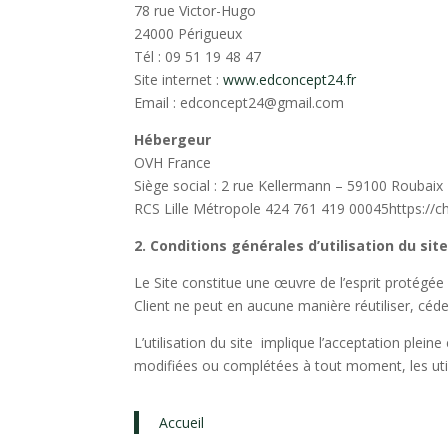
78 rue Victor-Hugo
24000 Périgueux
Tél : 09 51 19 48 47
Site internet :
www.edconcept24.fr
Email : edconcept24@gmail.com
Hébergeur
OVH France
Siège social : 2 rue Kellermann – 59100 Roubaix 
RCS Lille Métropole 424 761 419 00045https://ch
2. Conditions générales d’utilisation du sit
Le Site constitue une œuvre de l’esprit protégée 
Client ne peut en aucune manière réutiliser, céd
L’utilisation du site
implique l’acceptation pleine 
modifiées ou complétées à tout moment, les util
Accueil