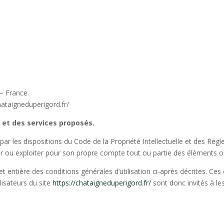
– France.
ataigneduperigord.fr/
e et des services proposés.
par les dispositions du Code de la Propriété Intellectuelle et des Rég
er ou exploiter pour son propre compte tout ou partie des éléments ou
et entière des conditions générales d’utilisation ci-après décrites. Ces 
isateurs du site
https://chataigneduperigord.fr/
sont donc invités à le