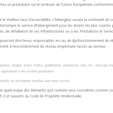
hez un prestataire sur le territoire de l’Union Européenne conformé
)
e le meilleur taux d’accessibilité. L’hébergeur assure la continuité de 
d’interrompre le service d’hébergement pour les durées les plus courte
s, de défaillance de ses infrastructures ou si les Prestations et Serv
 pourront être tenus responsables en cas de dysfonctionnement du ré
amment à l’encombrement du réseau empêchant l’accès au serveur.
mitative, images, textes, vidéos, graphismes, animations, sons, etc., ainsi que l
appartenant à des sociétés partenaires.
ielle est strictement interdite sans notre accord.
l’un quelconque des éléments qu’il contient sera considérée comme con
-2 et suivants du Code de Propriété Intellectuelle.