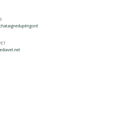
3
chataignedupérigord
VET
ediavet.net